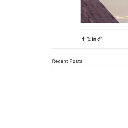
Recent Posts